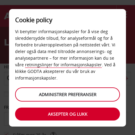
Cookie policy
Welcome
Vi benytter informasjonskapsler for å vise deg
to
skreddersydde tilbud, for analyseformål og for å
Leiebil Little Rock
Avis
forbedre brukeropplevelsen på nettstedet vårt. Vi
deler også data med tiltrodde annonserings- og
analysepartnere – for mer informasjon kan du se
våre
retningslinjer for informasjonskapsler
. Ved å
HENT FRA
klikke GODTA aksepterer du vår bruk av
informasjonskapsler.
Velg et annet leveringssted
ADMINISTRER PREFERANSER
FRA DATO
TIL DATO
AKSEPTER OG LUKK
Sjåfør over 25 år