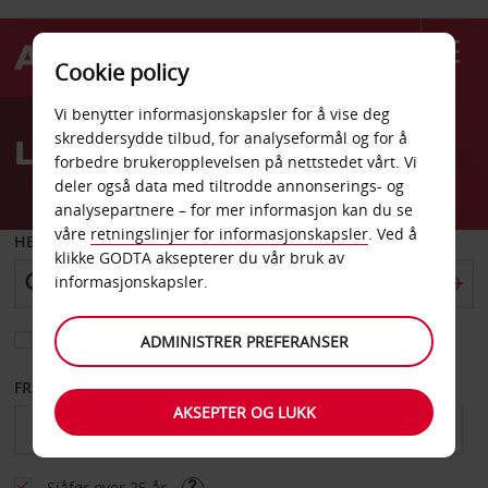
Cookie policy
Welcome
Vi benytter informasjonskapsler for å vise deg
to
skreddersydde tilbud, for analyseformål og for å
Leiebil Fayetteville
Avis
forbedre brukeropplevelsen på nettstedet vårt. Vi
deler også data med tiltrodde annonserings- og
analysepartnere – for mer informasjon kan du se
våre
retningslinjer for informasjonskapsler
. Ved å
HENT FRA
klikke GODTA aksepterer du vår bruk av
informasjonskapsler.
Velg et annet leveringssted
ADMINISTRER PREFERANSER
FRA DATO
TIL DATO
AKSEPTER OG LUKK
Sjåfør over 25 år