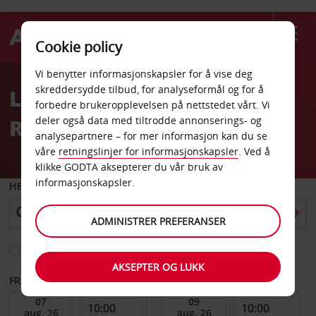
Cookie policy
Welcome
Vi benytter informasjonskapsler for å vise deg
to
skreddersydde tilbud, for analyseformål og for å
Leiebil Avis Tropicana
Avis
forbedre brukeropplevelsen på nettstedet vårt. Vi
Resort Casino
deler også data med tiltrodde annonserings- og
analysepartnere – for mer informasjon kan du se
våre
retningslinjer for informasjonskapsler
. Ved å
klikke GODTA aksepterer du vår bruk av
informasjonskapsler.
HENT FRA
ADMINISTRER PREFERANSER
Velg et annet leveringssted
AKSEPTER OG LUKK
FRA DATO
TIL DATO