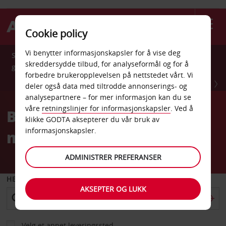
Cookie policy
Vi benytter informasjonskapsler for å vise deg
Spar 10% året rundt med Avis Preferred.Registrer deg
skreddersydde tilbud, for analyseformål og for å
gratis nå.
forbedre brukeropplevelsen på nettstedet vårt. Vi
REGISTRER DEG NÅ.
deler også data med tiltrodde annonserings- og
analysepartnere – for mer informasjon kan du se
våre
retningslinjer for informasjonskapsler
. Ved å
Bestill din Avis bilutleie
klikke GODTA aksepterer du vår bruk av
informasjonskapsler.
med trygghet
ADMINISTRER PREFERANSER
HENT FRA
AKSEPTER OG LUKK
Velg et annet leveringssted