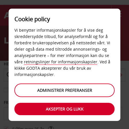
Cookie policy
Welcome
Vi benytter informasjonskapsler for å vise deg
to
skreddersydde tilbud, for analyseformål og for å
Leiebil i Blackpool
Avis
forbedre brukeropplevelsen på nettstedet vårt. Vi
deler også data med tiltrodde annonserings- og
analysepartnere – for mer informasjon kan du se
våre
retningslinjer for informasjonskapsler
. Ved å
HENT FRA
klikke GODTA aksepterer du vår bruk av
informasjonskapsler.
Velg et annet leveringssted
ADMINISTRER PREFERANSER
FRA DATO
TIL DATO
AKSEPTER OG LUKK
Sjåfør over 25 år