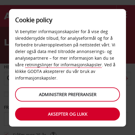
Cookie policy
Welcome
Vi benytter informasjonskapsler for å vise deg
to
skreddersydde tilbud, for analyseformål og for å
Leiebil Valledoria
Avis
forbedre brukeropplevelsen på nettstedet vårt. Vi
deler også data med tiltrodde annonserings- og
analysepartnere – for mer informasjon kan du se
våre
retningslinjer for informasjonskapsler
. Ved å
HENT FRA
klikke GODTA aksepterer du vår bruk av
informasjonskapsler.
Velg et annet leveringssted
ADMINISTRER PREFERANSER
FRA DATO
TIL DATO
AKSEPTER OG LUKK
Sjåfør over 25 år