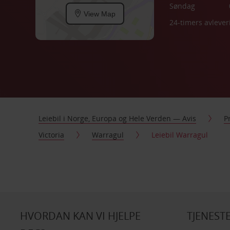
Søndag
View Map
24-timers avlever
Leiebil i Norge, Europa og Hele Verden — Avis
P
Victoria
Warragul
Leiebil Warragul
HVORDAN KAN VI HJELPE
TJENEST