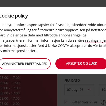
POPULÆRE
Cookie policy
D
PRODUKTER
BEDRIF
DESTINASJONER
Vi benytter informasjonskapsler for å vise deg skreddersydde tilbud
for analyseformål og for å forbedre brukeropplevelsen på nettstede
vårt. Vi deler også data med tiltrodde annonserings- og
l
analysepartnere – for mer informasjon kan du se våre
retningslinje
for informasjonskapsler
. Ved å klikke GODTA aksepterer du vår bru
HENT FRA
av informasjonskapsler.
AKSEPTER OG LUKK
ADMINISTRER PREFERANSER
Velg et annet leverin
08:00 - 17:00
FRA DATO
08:00 - 17:00
08:00 - 17:00
08:00 - 17:00
08:00 - 17:00
Sjåfør over 25 år
08:00 - 12:00