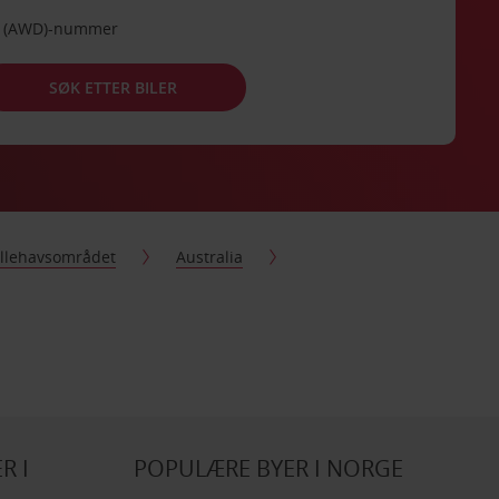
de (AWD)-nummer
SØK ETTER BILER
tillehavsområdet
Australia
R I
POPULÆRE BYER I NORGE