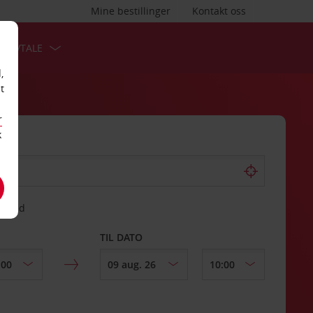
Mine bestillinger
Kontakt oss
TSAVTALE
,
t
r
k
gssted
TIL DATO