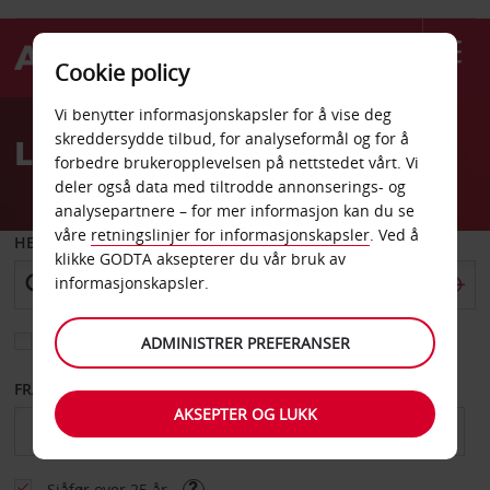
Cookie policy
Welcome
Vi benytter informasjonskapsler for å vise deg
to
skreddersydde tilbud, for analyseformål og for å
Leiebil World Square
Avis
forbedre brukeropplevelsen på nettstedet vårt. Vi
deler også data med tiltrodde annonserings- og
analysepartnere – for mer informasjon kan du se
våre
retningslinjer for informasjonskapsler
. Ved å
HENT FRA
klikke GODTA aksepterer du vår bruk av
informasjonskapsler.
Velg et annet leveringssted
ADMINISTRER PREFERANSER
FRA DATO
TIL DATO
AKSEPTER OG LUKK
Sjåfør over 25 år