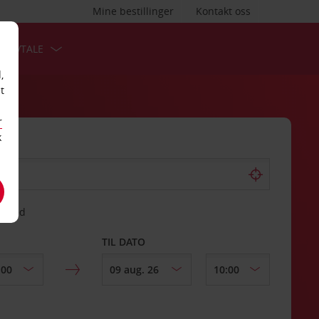
Mine bestillinger
Kontakt oss
TSAVTALE
,
t
r
k
gssted
TIL DATO