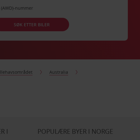
de (AWD)-nummer
SØK ETTER BILER
tillehavsområdet
Australia
R I
POPULÆRE BYER I NORGE