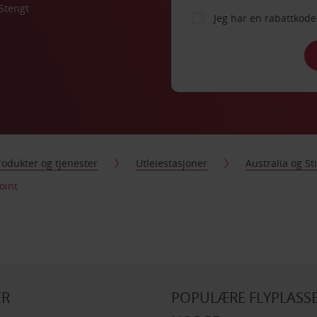
Stengt
Jeg har en rabattko
rodukter og tjenester
Utleiestasjoner
Australia og S
oint
ER
POPULÆRE FLYPLASSE