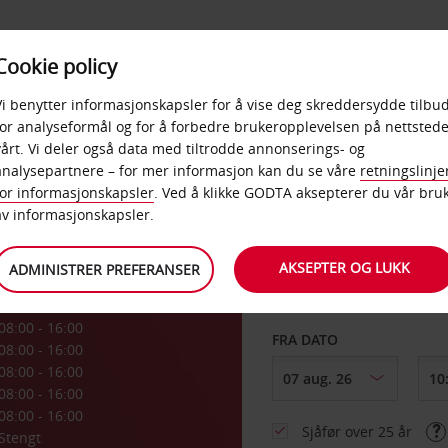
POPULÆRE
Cookie policy
D
PRODUKTER
BEDRIF
DESTINASJONER
Vi benytter informasjonskapsler for å vise deg skreddersydde tilbud
for analyseformål og for å forbedre brukeropplevelsen på nettstede
vårt. Vi deler også data med tiltrodde annonserings- og
int
analysepartnere – for mer informasjon kan du se våre
retningslinje
for informasjonskapsler
. Ved å klikke GODTA aksepterer du vår bru
HENT FRA
av informasjonskapsler.
AKSEPTER OG LUKK
ADMINISTRER PREFERANSER
Velg et annet leverin
08:00 - 16:00
FRA DATO
08:00 - 16:00
08:00 - 16:00
08:00 - 16:00
08:00 - 16:00
Sjåfør over 25 år
Stengt