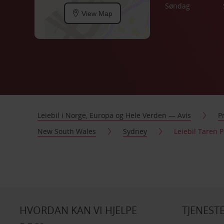
Søndag
View Map
Leiebil i Norge, Europa og Hele Verden — Avis
P
New South Wales
Sydney
Leiebil Taren P
HVORDAN KAN VI HJELPE
TJENEST