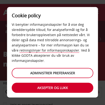
Cookie policy
Vi benytter informasjonskapsler for å vise deg
Spar 10% året rundt med Avis Preferred.Registrer deg
skreddersydde tilbud, for analyseformål og for å
gratis nå.
forbedre brukeropplevelsen på nettstedet vårt. Vi
REGISTRER DEG NÅ.
deler også data med tiltrodde annonserings- og
analysepartnere – for mer informasjon kan du se
våre
retningslinjer for informasjonskapsler
. Ved å
Bestill din Avis bilutleie
klikke GODTA aksepterer du vår bruk av
informasjonskapsler.
med trygghet
ADMINISTRER PREFERANSER
HENT FRA
AKSEPTER OG LUKK
Velg et annet leveringssted